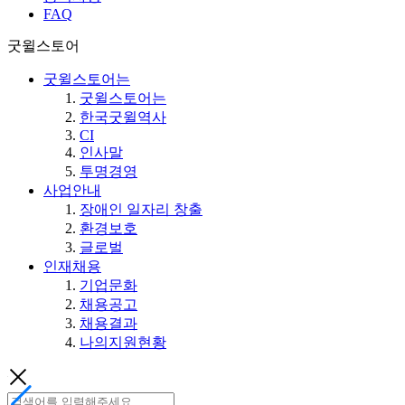
FAQ
굿윌스토어
굿윌스토어는
굿윌스토어는
한국굿윌역사
CI
인사말
투명경영
사업안내
장애인 일자리 창출
환경보호
글로벌
인재채용
기업문화
채용공고
채용결과
나의지원현황