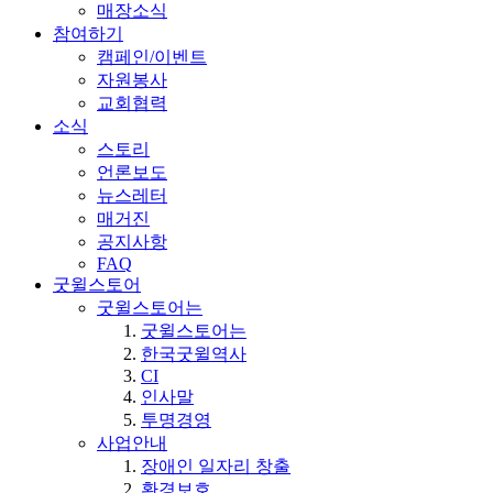
매장소식
참여하기
캠페인/이벤트
자원봉사
교회협력
소식
스토리
언론보도
뉴스레터
매거진
공지사항
FAQ
굿윌스토어
굿윌스토어는
굿윌스토어는
한국굿윌역사
CI
인사말
투명경영
사업안내
장애인 일자리 창출
환경보호