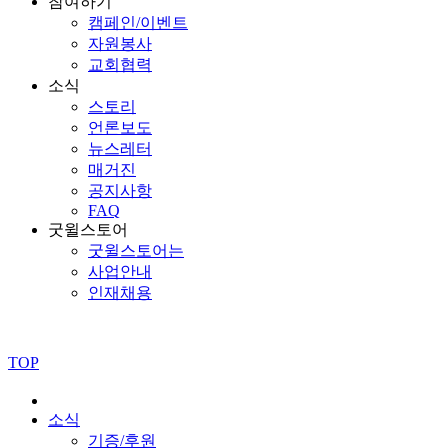
참여하기
캠페인/이벤트
자원봉사
교회협력
소식
스토리
언론보도
뉴스레터
매거진
공지사항
FAQ
굿윌스토어
굿윌스토어는
사업안내
인재채용
TOP
소식
기증/후원