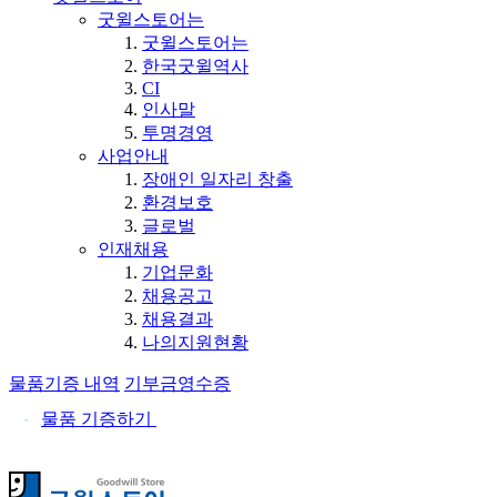
굿윌스토어는
굿윌스토어는
한국굿윌역사
CI
인사말
투명경영
사업안내
장애인 일자리 창출
환경보호
글로벌
인재채용
기업문화
채용공고
채용결과
나의지원현황
물품기증 내역
기부금영수증
물품 기증하기