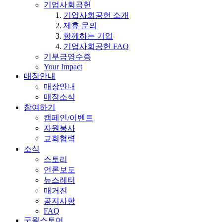
기업사회공헌
기업사회공헌 소개
제휴 문의
함께하는 기업
기업사회공헌 FAQ
기부금영수증
Your Impact
매장안내
매장안내
매장소식
참여하기
캠페인/이벤트
자원봉사
교회협력
소식
스토리
언론보도
뉴스레터
매거진
공지사항
FAQ
굿윌스토어