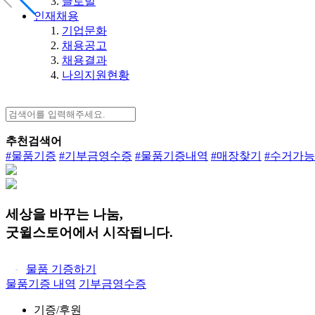
글로벌
인재채용
기업문화
채용공고
채용결과
나의지원현황
추천검색어
#물품기증
#기부금영수증
#물품기증내역
#매장찾기
#수거가
세상을 바꾸는 나눔,
굿윌스토어에서 시작됩니다.
물품 기증하기
물품기증 내역
기부금영수증
기증/후원