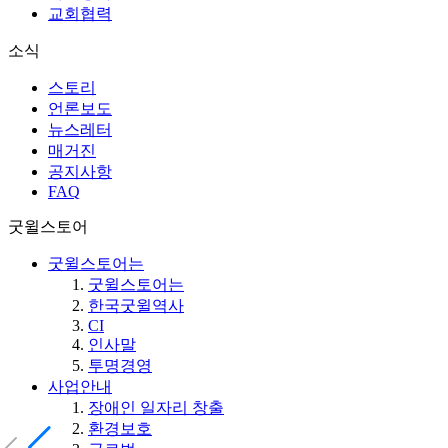
교회협력
소식
스토리
언론보도
뉴스레터
매거진
공지사항
FAQ
굿윌스토어
굿윌스토어는
굿윌스토어는
한국굿윌역사
CI
인사말
투명경영
사업안내
장애인 일자리 창출
환경보호