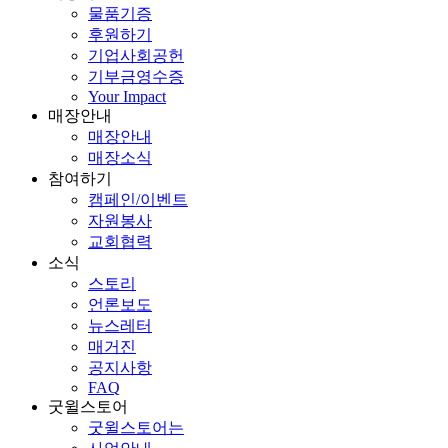
물품기증
후원하기
기업사회공헌
기부금영수증
Your Impact
매장안내
매장안내
매장소식
참여하기
캠페인/이벤트
자원봉사
교회협력
소식
스토리
언론보도
뉴스레터
매거진
공지사항
FAQ
굿윌스토어
굿윌스토어는