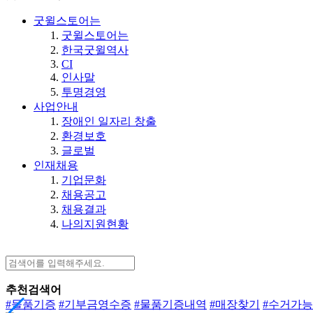
굿윌스토어는
굿윌스토어는
한국굿윌역사
CI
인사말
투명경영
사업안내
장애인 일자리 창출
환경보호
글로벌
인재채용
기업문화
채용공고
채용결과
나의지원현황
추천검색어
#물품기증
#기부금영수증
#물품기증내역
#매장찾기
#수거가