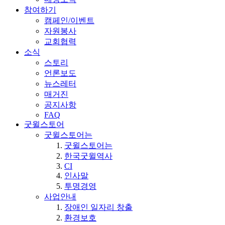
참여하기
캠페인/이벤트
자원봉사
교회협력
소식
스토리
언론보도
뉴스레터
매거진
공지사항
FAQ
굿윌스토어
굿윌스토어는
굿윌스토어는
한국굿윌역사
CI
인사말
투명경영
사업안내
장애인 일자리 창출
환경보호