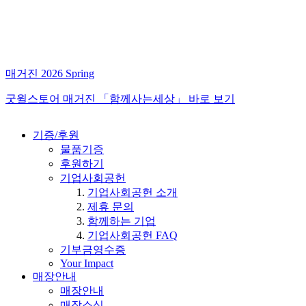
매거진 2026 Spring
굿윌스토어 매거진 「함께사는세상」 바로 보기
기증/후원
물품기증
후원하기
기업사회공헌
기업사회공헌 소개
제휴 문의
함께하는 기업
기업사회공헌 FAQ
기부금영수증
Your Impact
매장안내
매장안내
매장소식