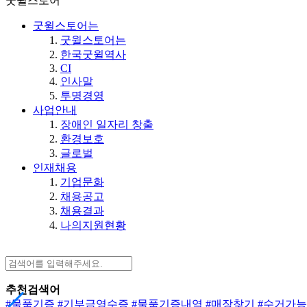
굿윌스토어
굿윌스토어는
굿윌스토어는
한국굿윌역사
CI
인사말
투명경영
사업안내
장애인 일자리 창출
환경보호
글로벌
인재채용
기업문화
채용공고
채용결과
나의지원현황
추천검색어
#물품기증
#기부금영수증
#물품기증내역
#매장찾기
#수거가