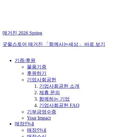
매거진 2026 Spring
굿윌스토어 매거진 「함께사는세상」 바로 보기
기증/후원
물품기증
후원하기
기업사회공헌
기업사회공헌 소개
제휴 문의
함께하는 기업
기업사회공헌 FAQ
기부금영수증
Your Impact
매장안내
매장안내
매장소식