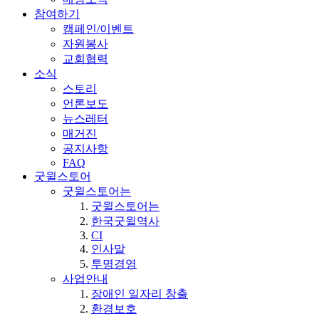
참여하기
캠페인/이벤트
자원봉사
교회협력
소식
스토리
언론보도
뉴스레터
매거진
공지사항
FAQ
굿윌스토어
굿윌스토어는
굿윌스토어는
한국굿윌역사
CI
인사말
투명경영
사업안내
장애인 일자리 창출
환경보호