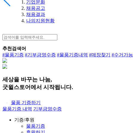
기업문화
채용공고
채용결과
나의지원현황
추천검색어
#물품기증
#기부금영수증
#물품기증내역
#매장찾기
#수거가
세상을 바꾸는 나눔,
굿윌스토어에서 시작됩니다.
물품 기증하기
물품기증 내역
기부금영수증
기증/후원
물품기증
후원하기