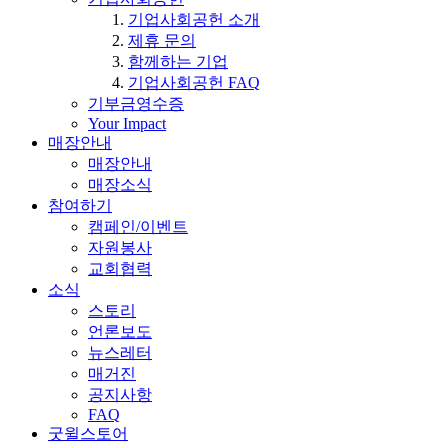
기업사회공헌 소개
제휴 문의
함께하는 기업
기업사회공헌 FAQ
기부금영수증
Your Impact
매장안내
매장안내
매장소식
참여하기
캠페인/이벤트
자원봉사
교회협력
소식
스토리
언론보도
뉴스레터
매거진
공지사항
FAQ
굿윌스토어