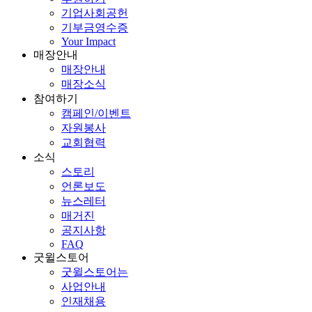
기업사회공헌
기부금영수증
Your Impact
매장안내
매장안내
매장소식
참여하기
캠페인/이벤트
자원봉사
교회협력
소식
스토리
언론보도
뉴스레터
매거진
공지사항
FAQ
굿윌스토어
굿윌스토어는
사업안내
인재채용