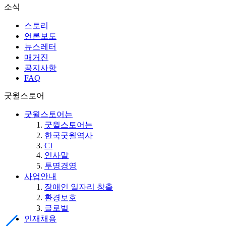
소식
스토리
언론보도
뉴스레터
매거진
공지사항
FAQ
굿윌스토어
굿윌스토어는
굿윌스토어는
한국굿윌역사
CI
인사말
투명경영
사업안내
장애인 일자리 창출
환경보호
글로벌
인재채용