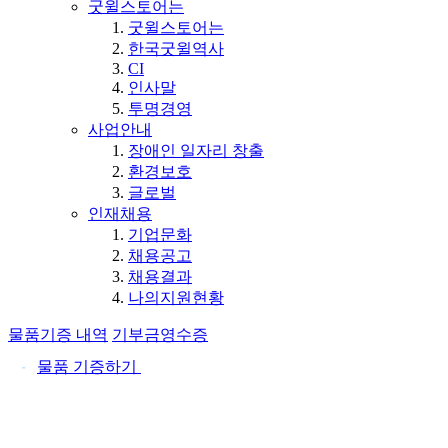
굿윌스토어는
굿윌스토어는
한국굿윌역사
CI
인사말
투명경영
사업안내
장애인 일자리 창출
환경보호
글로벌
인재채용
기업문화
채용공고
채용결과
나의지원현황
물품기증 내역
기부금영수증
물품 기증하기