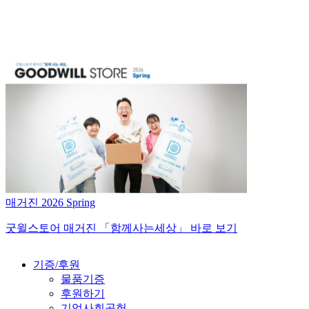
매거진 2026 Spring
굿윌스토어 매거진 「함께사는세상」 바로 보기
기증/후원
물품기증
후원하기
기업사회공헌