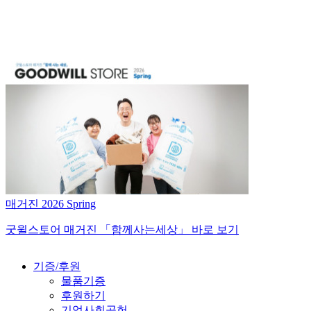
매거진 2026 Spring
굿윌스토어 매거진 「함께사는세상」 바로 보기
기증/후원
물품기증
후원하기
기업사회공헌