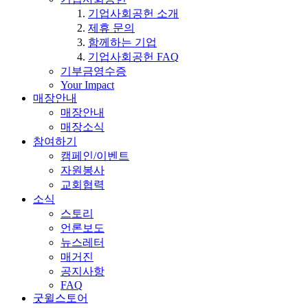
기업사회공헌 소개
제휴 문의
함께하는 기업
기업사회공헌 FAQ
기부금영수증
Your Impact
매장안내
매장안내
매장소식
참여하기
캠페인/이벤트
자원봉사
교회협력
소식
스토리
언론보도
뉴스레터
매거진
공지사항
FAQ
굿윌스토어