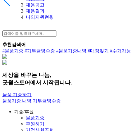
채용공고
채용결과
나의지원현황
추천검색어
#물품기증
#기부금영수증
#물품기증내역
#매장찾기
#수거가
세상을 바꾸는 나눔,
굿윌스토어에서 시작됩니다.
물품 기증하기
물품기증 내역
기부금영수증
기증/후원
물품기증
후원하기
기업사회공헌