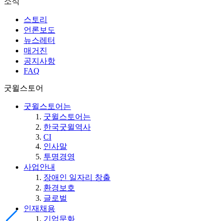
소식
스토리
언론보도
뉴스레터
매거진
공지사항
FAQ
굿윌스토어
굿윌스토어는
굿윌스토어는
한국굿윌역사
CI
인사말
투명경영
사업안내
장애인 일자리 창출
환경보호
글로벌
인재채용
기업문화