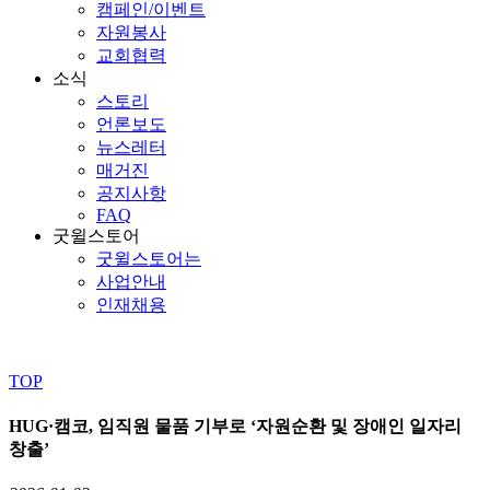
캠페인/이벤트
자원봉사
교회협력
소식
스토리
언론보도
뉴스레터
매거진
공지사항
FAQ
굿윌스토어
굿윌스토어는
사업안내
인재채용
TOP
HUG·캠코, 임직원 물품 기부로 ‘자원순환 및 장애인 일자리
창출’