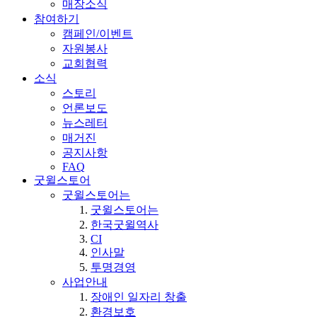
매장소식
참여하기
캠페인/이벤트
자원봉사
교회협력
소식
스토리
언론보도
뉴스레터
매거진
공지사항
FAQ
굿윌스토어
굿윌스토어는
굿윌스토어는
한국굿윌역사
CI
인사말
투명경영
사업안내
장애인 일자리 창출
환경보호