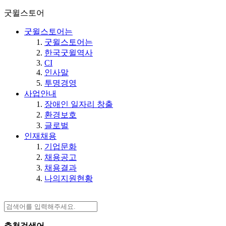
굿윌스토어
굿윌스토어는
굿윌스토어는
한국굿윌역사
CI
인사말
투명경영
사업안내
장애인 일자리 창출
환경보호
글로벌
인재채용
기업문화
채용공고
채용결과
나의지원현황
추천검색어