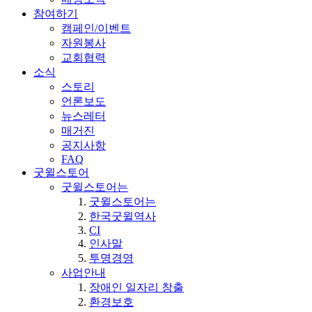
참여하기
캠페인/이벤트
자원봉사
교회협력
소식
스토리
언론보도
뉴스레터
매거진
공지사항
FAQ
굿윌스토어
굿윌스토어는
굿윌스토어는
한국굿윌역사
CI
인사말
투명경영
사업안내
장애인 일자리 창출
환경보호