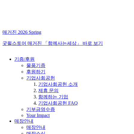
매거진 2026 Spring
굿윌스토어 매거진 「함께사는세상」 바로 보기
기증/후원
물품기증
후원하기
기업사회공헌
기업사회공헌 소개
제휴 문의
함께하는 기업
기업사회공헌 FAQ
기부금영수증
Your Impact
매장안내
매장안내
매장소식