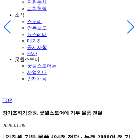
자원봉사
교회협력
소식
스토리
언론보도
뉴스레터
매거진
공지사항
FAQ
굿윌스토어
굿윌스토어는
사업안내
인재채용
TOP
장기조직기증원, 굿윌스토어에 기부 물품 전달
2026-01-06
| 임직원 기부 물품 484점 전달 · 누적 2800여 점 기