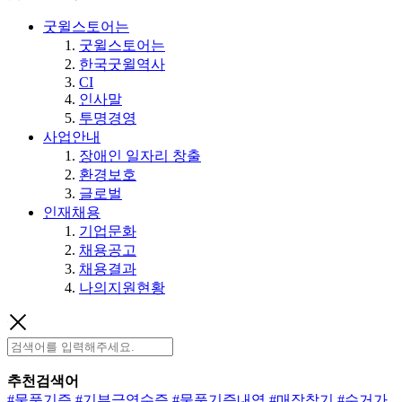
굿윌스토어는
굿윌스토어는
한국굿윌역사
CI
인사말
투명경영
사업안내
장애인 일자리 창출
환경보호
글로벌
인재채용
기업문화
채용공고
채용결과
나의지원현황
추천검색어
#물품기증
#기부금영수증
#물품기증내역
#매장찾기
#수거가