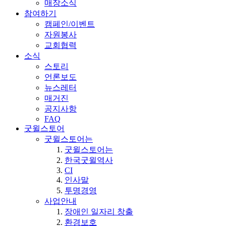
매장소식
참여하기
캠페인/이벤트
자원봉사
교회협력
소식
스토리
언론보도
뉴스레터
매거진
공지사항
FAQ
굿윌스토어
굿윌스토어는
굿윌스토어는
한국굿윌역사
CI
인사말
투명경영
사업안내
장애인 일자리 창출
환경보호