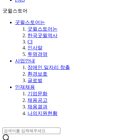
굿윌스토어
굿윌스토어는
굿윌스토어는
한국굿윌역사
CI
인사말
투명경영
사업안내
장애인 일자리 창출
환경보호
글로벌
인재채용
기업문화
채용공고
채용결과
나의지원현황