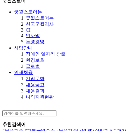
굿윌스토어
굿윌스토어는
굿윌스토어는
한국굿윌역사
CI
인사말
투명경영
사업안내
장애인 일자리 창출
환경보호
글로벌
인재채용
기업문화
채용공고
채용결과
나의지원현황
추천검색어
#물품기증
#기부금영수증
#물품기증내역
#매장찾기
#수거가