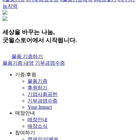
능지역
세상을 바꾸는 나눔,
굿윌스토어에서 시작됩니다.
물품 기증하기
물품기증 내역
기부금영수증
기증/후원
물품기증
후원하기
기업사회공헌
기부금영수증
Your Impact
매장안내
매장안내
매장소식
참여하기
캠페인/이벤트