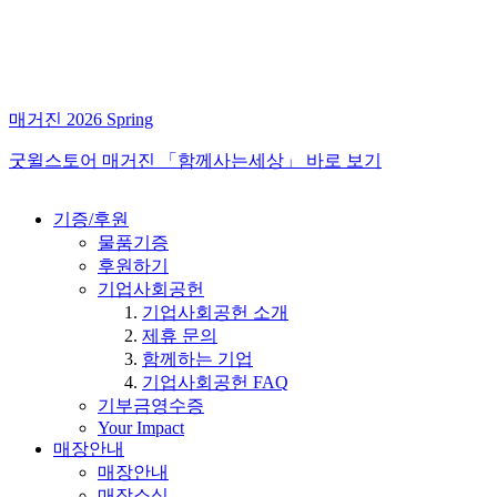
매거진 2026 Spring
굿윌스토어 매거진 「함께사는세상」 바로 보기
기증/후원
물품기증
후원하기
기업사회공헌
기업사회공헌 소개
제휴 문의
함께하는 기업
기업사회공헌 FAQ
기부금영수증
Your Impact
매장안내
매장안내
매장소식