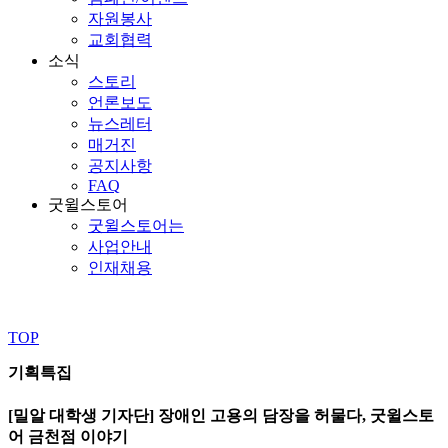
자원봉사
교회협력
소식
스토리
언론보도
뉴스레터
매거진
공지사항
FAQ
굿윌스토어
굿윌스토어는
사업안내
인재채용
TOP
기획특집
[밀알 대학생 기자단] 장애인 고용의 담장을 허물다, 굿윌스토
어 금천점 이야기