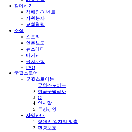
참여하기
캠페인/이벤트
자원봉사
교회협력
소식
스토리
언론보도
뉴스레터
매거진
공지사항
FAQ
굿윌스토어
굿윌스토어는
굿윌스토어는
한국굿윌역사
CI
인사말
투명경영
사업안내
장애인 일자리 창출
환경보호