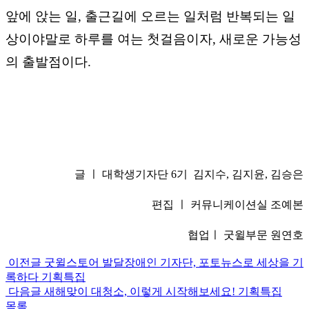
앞에 앉는 일, 출근길에 오르는 일처럼 반복되는 일
상이야말로 하루를 여는 첫걸음이자, 새로운 가능성
의 출발점이다.
글 ㅣ 대학생기자단 6기 김지수, 김지윤, 김승은
편집 ㅣ 커뮤니케이션실 조예본
협업ㅣ 굿윌부문 원연호
이전글
굿윌스토어 발달장애인 기자단, 포토뉴스로 세상을 기
록하다
기획특집
다음글
새해맞이 대청소, 이렇게 시작해보세요!
기획특집
목록