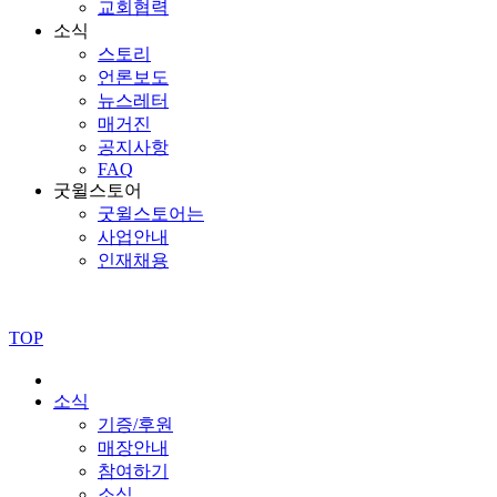
교회협력
소식
스토리
언론보도
뉴스레터
매거진
공지사항
FAQ
굿윌스토어
굿윌스토어는
사업안내
인재채용
TOP
소식
기증/후원
매장안내
참여하기
소식