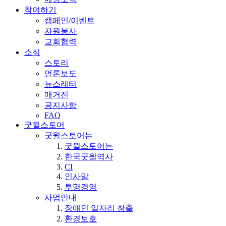
참여하기
캠페인/이벤트
자원봉사
교회협력
소식
스토리
언론보도
뉴스레터
매거진
공지사항
FAQ
굿윌스토어
굿윌스토어는
굿윌스토어는
한국굿윌역사
CI
인사말
투명경영
사업안내
장애인 일자리 창출
환경보호