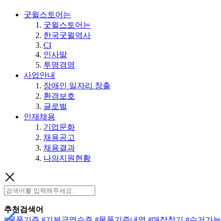
굿윌스토어는
굿윌스토어는
한국굿윌역사
CI
인사말
투명경영
사업안내
장애인 일자리 창출
환경보호
글로벌
인재채용
기업문화
채용공고
채용결과
나의지원현황
추천검색어
#물품기증
#기부금영수증
#물품기증내역
#매장찾기
#수거가