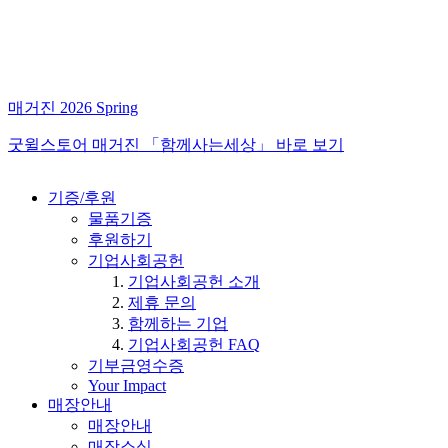
매거진 2026 Spring
굿윌스토어 매거진 「함께사는세상」 바로 보기
기증/후원
물품기증
후원하기
기업사회공헌
기업사회공헌 소개
제휴 문의
함께하는 기업
기업사회공헌 FAQ
기부금영수증
Your Impact
매장안내
매장안내
매장소식