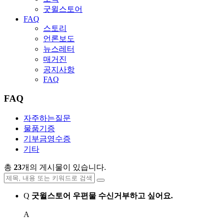
굿윌스토어
FAQ
스토리
언론보도
뉴스레터
매거진
공지사항
FAQ
FAQ
자주하는질문
물품기증
기부금영수증
기타
총
23
개의 게시물이 있습니다.
Q
굿윌스토어 우편물 수신거부하고 싶어요.
A