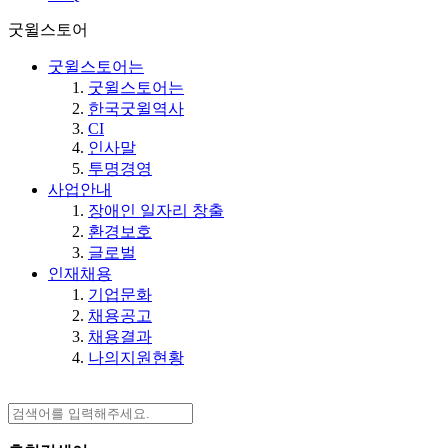
굿윌스토어
굿윌스토어는
굿윌스토어는
한국굿윌역사
CI
인사말
투명경영
사업안내
장애인 일자리 창출
환경보호
글로벌
인재채용
기업문화
채용공고
채용결과
나의지원현황