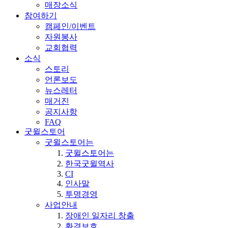
매장소식
참여하기
캠페인/이벤트
자원봉사
교회협력
소식
스토리
언론보도
뉴스레터
매거진
공지사항
FAQ
굿윌스토어
굿윌스토어는
굿윌스토어는
한국굿윌역사
CI
인사말
투명경영
사업안내
장애인 일자리 창출
환경보호