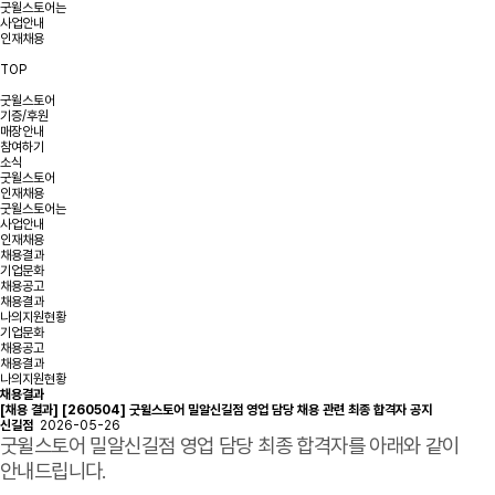
굿윌스토어는
사업안내
인재채용
TOP
굿윌스토어
기증/후원
매장안내
참여하기
소식
굿윌스토어
인재채용
굿윌스토어는
사업안내
인재채용
채용결과
기업문화
채용공고
채용결과
나의지원현황
기업문화
채용공고
채용결과
나의지원현황
채용결과
[채용 결과] [260504] 굿윌스토어 밀알신길점 영업 담당 채용 관련 최종 합격자 공지
신길점
2026-05-26
굿윌스토어 밀알신길점 영업 담당 최종 합격자를 아래와 같이
안내드립니다.