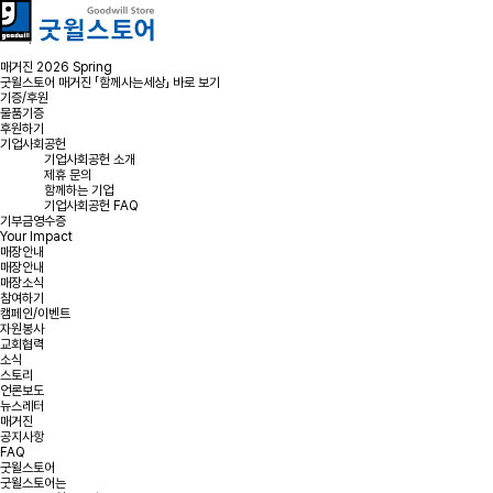
매거진 2026 Spring
굿윌스토어 매거진 「함께사는세상」 바로 보기
기증/후원
물품기증
후원하기
기업사회공헌
기업사회공헌 소개
제휴 문의
함께하는 기업
기업사회공헌 FAQ
기부금영수증
Your Impact
매장안내
매장안내
매장소식
참여하기
캠페인/이벤트
자원봉사
교회협력
소식
스토리
언론보도
뉴스레터
매거진
공지사항
FAQ
굿윌스토어
굿윌스토어는