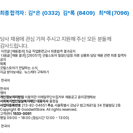
최종 합격자 : 김*은 (0332) 김*록 (8409) 최*애 (7096)
당사 채용에 관심 가져 주시고 지원해 주신 모든 분들께
감사드립니
다.
이전글
[채용결과] 5급 직업훈련교사 최종합격 결과공지
다음글
[채용 결과] [260511] 굿윌스토어 밀알신길점 의류 상품화 담당 채용 관련 최종 합격자
공지
목록
굿윌스토어가 전달하는 소식,
지금 받아보세요.
뉴스레터 구독하기
한국어
한국어
영어
개인정보처리방침
이용약관
이메일무단수집거부
채용공고
윤리경영제보
사회복지법인밀알복지재단
대표이사
홍정길
사업자등록번호
213-82-04651
주소
서울특별시 강남구 밤고개로1길 34 한울빌딩 2층
Copyright © GoodwillStore. All rights reserved.
고객센터
1533-0091
평일 09:00 ~ 18:00 (점심시간 12:00 ~ 13:00)
한국어