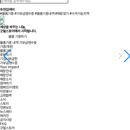
추천검색어
#물품기증
#기부금영수증
#물품기증내역
#매장찾기
#수거가능지역
세상을 바꾸는 나눔,
굿윌스토어에서 시작됩니다.
물품 기증하기
물품기증 내역
기부금영수증
기증/후원
물품기증
후원하기
기업사회공헌
기부금영수증
Your Impact
매장안내
매장안내
매장소식
참여하기
캠페인/이벤트
자원봉사
교회협력
소식
스토리
언론보도
뉴스레터
매거진
공지사항
FAQ
굿윌스토어