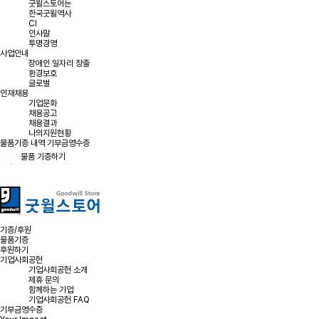
굿윌스토어는
한국굿윌역사
CI
인사말
투명경영
사업안내
장애인 일자리 창출
환경보호
글로벌
인재채용
기업문화
채용공고
채용결과
나의지원현황
물품기증 내역
기부금영수증
물품 기증하기
기증/후원
물품기증
후원하기
기업사회공헌
기업사회공헌 소개
제휴 문의
함께하는 기업
기업사회공헌 FAQ
기부금영수증