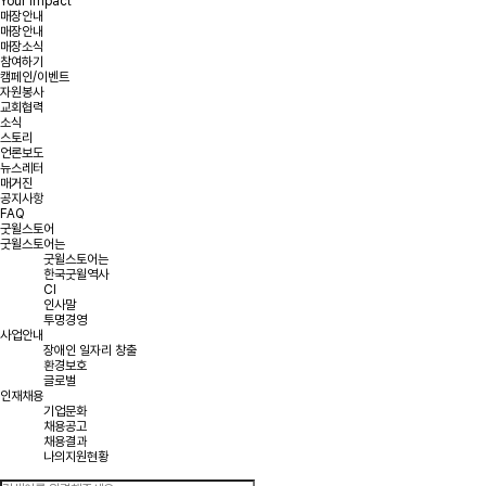
Your Impact
매장안내
매장안내
매장소식
참여하기
캠페인/이벤트
자원봉사
교회협력
소식
스토리
언론보도
뉴스레터
매거진
공지사항
FAQ
굿윌스토어
굿윌스토어는
굿윌스토어는
한국굿윌역사
CI
인사말
투명경영
사업안내
장애인 일자리 창출
환경보호
글로벌
인재채용
기업문화
채용공고
채용결과
나의지원현황