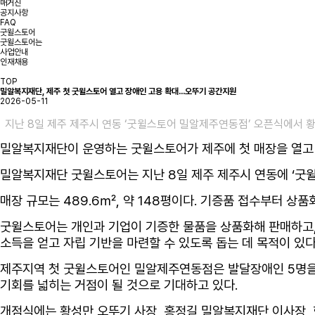
매거진
공지사항
FAQ
굿윌스토어
굿윌스토어는
사업안내
인재채용
TOP
밀알복지재단, 제주 첫 굿윌스토어 열고 장애인 고용 확대...오뚜기 공간지원
2026-05-11
지난 8일 제주 제주시 연동 ‘굿윌스토어 밀알제주연동점’ 오픈식에서 황
밀알복지재단이 운영하는 굿윌스토어가 제주에 첫 매장을 열고 
밀알복지재단 굿윌스토어는 지난 8일 제주 제주시 연동에 ‘굿윌
매장 규모는 489.6㎡, 약 148평이다. 기증품 접수부터 상품
굿윌스토어는 개인과 기업이 기증한 물품을 상품화해 판매하고,
소득을 얻고 자립 기반을 마련할 수 있도록 돕는 데 목적이 있다
제주지역 첫 굿윌스토어인 밀알제주연동점은 발달장애인 5명을 채
기회를 넓히는 거점이 될 것으로 기대하고 있다.
개점식에는 황성만 오뚜기 사장, 홍정길 밀알복지재단 이사장,