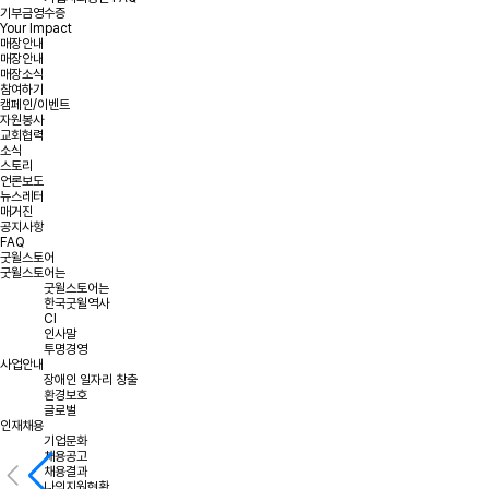
기부금영수증
Your Impact
매장안내
매장안내
매장소식
참여하기
캠페인/이벤트
자원봉사
교회협력
소식
스토리
언론보도
뉴스레터
매거진
공지사항
FAQ
굿윌스토어
굿윌스토어는
굿윌스토어는
한국굿윌역사
CI
인사말
투명경영
사업안내
장애인 일자리 창출
환경보호
글로벌
인재채용
기업문화
채용공고
채용결과
나의지원현황