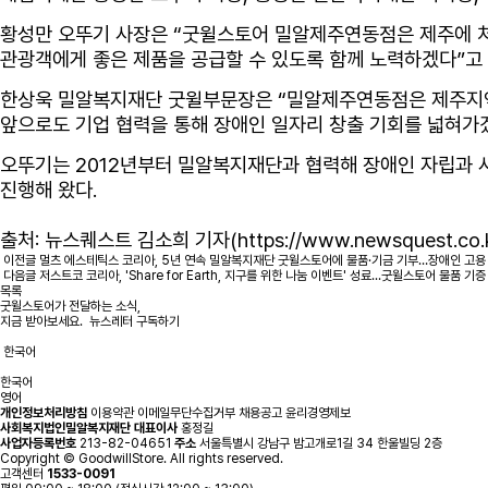
황성만 오뚜기 사장은 “굿윌스토어 밀알제주연동점은 제주에 처
관광객에게 좋은 제품을 공급할 수 있도록 함께 노력하겠다”고 
한상욱 밀알복지재단 굿윌부문장은 “밀알제주연동점은 제주지역 
앞으로도 기업 협력을 통해 장애인 일자리 창출 기회를 넓혀가겠
오뚜기는 2012년부터 밀알복지재단과 협력해 장애인 자립과 사
진행해 왔다.
출처: 뉴스퀘스트 김소희 기자(
https://www.newsquest.co.
이전글
멀츠 에스테틱스 코리아, 5년 연속 밀알복지재단 굿윌스토어에 물품·기금 기부…장애인 고용
다음글
저스트코 코리아, 'Share for Earth, 지구를 위한 나눔 이벤트' 성료...굿윌스토어 물품 기증
목록
굿윌스토어가 전달하는 소식,
지금 받아보세요.
뉴스레터 구독하기
한국어
한국어
영어
개인정보처리방침
이용약관
이메일무단수집거부
채용공고
윤리경영제보
사회복지법인밀알복지재단
대표이사
홍정길
사업자등록번호
213-82-04651
주소
서울특별시 강남구 밤고개로1길 34 한울빌딩 2층
Copyright © GoodwillStore. All rights reserved.
고객센터
1533-0091