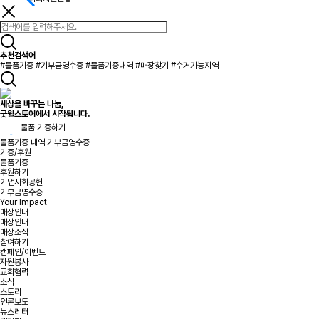
추천검색어
#물품기증
#기부금영수증
#물품기증내역
#매장찾기
#수거가능지역
세상을 바꾸는 나눔,
굿윌스토어에서 시작됩니다.
물품 기증하기
물품기증 내역
기부금영수증
기증/후원
물품기증
후원하기
기업사회공헌
기부금영수증
Your Impact
매장안내
매장안내
매장소식
참여하기
캠페인/이벤트
자원봉사
교회협력
소식
스토리
언론보도
뉴스레터