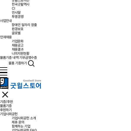
굿윌스토어는
한국굿윌역사
CI
인사말
투명경영
사업안내
장애인 일자리 창출
환경보호
글로벌
인재채용
기업문화
채용공고
채용결과
나의지원현황
물품기증 내역
기부금영수증
물품 기증하기
기증/후원
물품기증
후원하기
기업사회공헌
기업사회공헌 소개
제휴 문의
함께하는 기업
기업사회공헌 FAQ