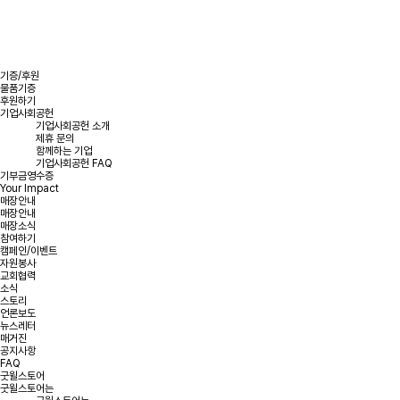
기증/후원
물품기증
후원하기
기업사회공헌
기업사회공헌 소개
제휴 문의
함께하는 기업
기업사회공헌 FAQ
기부금영수증
Your Impact
매장안내
매장안내
매장소식
참여하기
캠페인/이벤트
자원봉사
교회협력
소식
스토리
언론보도
뉴스레터
매거진
공지사항
FAQ
굿윌스토어
굿윌스토어는